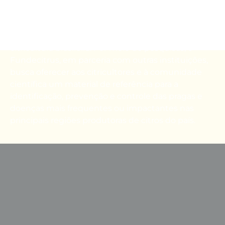
Uma diversidade de pragas e doenças afeta a
citricultura brasileira. Por meio de pesquisas, o
Fundecitrus
, em parceria com outras instituições,
busca
oferecer aos citricultores e
à comunidade
científica um material de referência para a
identificação, prevenção e controle das pragas e
doenças mais frequentes ou impactantes
nas
principais regiões
produtoras de citros do país.