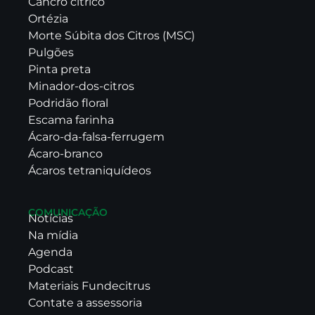
Cancro cítrico
Ortézia
Morte Súbita dos Citros (MSC)
Pulgões
Pinta preta
Minador-dos-citros
Podridão floral
Escama farinha
Ácaro-da-falsa-ferrugem
Ácaro-branco
Ácaros tetraniquídeos
COMUNICAÇÃO
Notícias
Na mídia
Agenda
Podcast
Materiais Fundecitrus
Contate a assessoria