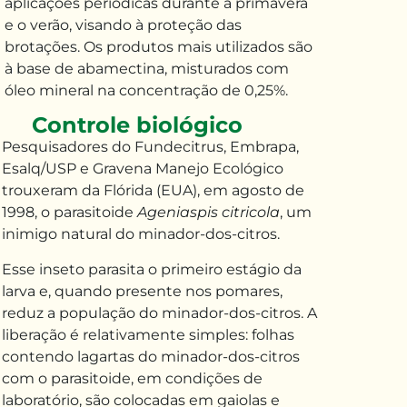
aplicações periódicas durante a primavera
e
o
verão, visando
à
proteção
das
brotações
.
Os produtos mais utilizados são
à base de abamectina
,
misturados com
óleo mineral na concentração de 0,25%.
Controle biológico
Pesquisadores do Fundecitrus, Embrapa,
Esalq
/USP e Gravena Manejo Ecológico
trouxeram da Flórida (EUA), em agosto de
1998, o parasitoide
Ageniaspis citricola
, um
inimigo natural do minador-dos-citros.
Esse
inseto parasita o primeiro estágio da
larva e
, quando presente
nos pomares
,
reduz a população do minador-dos-citros. A
liberação é relativamente simples: folhas
contendo lagartas do minador-dos-citros
com o parasitoide
,
em condições de
laboratório
,
são colocadas em gaiolas e