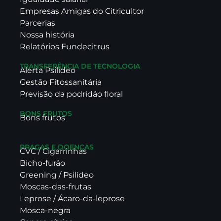
Empresas Amigas do Citricultor
Parcerias
Nossa história
Relatórios Fundecitrus
TRANSFERÊNCIA DE TECNOLOGIA
Alerta Psilídeo
Gestão Fitossanitária
Previsão da podridão floral
BONS FRUTOS
Bons frutos
PRAGAS E DOENÇAS
CVC / Cigarrinhas
Bicho-furão
Greening / Psilídeo
Moscas-das-frutas
Leprose / Ácaro-da-leprose
Mosca-negra