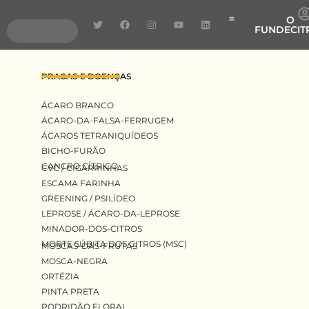
O
FUNDECIT
Pragas e Doenças
Pesquisa e Desenvolv
Transferência de Tecnologia
PRAGAS E DOENÇAS
ÁCARO BRANCO
ÁCARO-DA-FALSA-FERRUGEM
ÁCAROS TETRANIQUÍDEOS
BICHO-FURÃO
CANCRO CÍTRICO
CVC / CIGARRINHAS
ESCAMA FARINHA
GREENING / PSILÍDEO
LEPROSE / ÁCARO-DA-LEPROSE
MINADOR-DOS-CITROS
MORTE SÚBITA DOS CITROS (MSC)
MOSCAS-DAS-FRUTAS
MOSCA-NEGRA
ORTÉZIA
PINTA PRETA
PODRIDÃO FLORAL