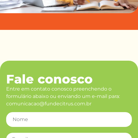
Fale conosco
Entre em contato conosco preenchendo o
formulário abaixo ou enviando um e-mail para:
comunicacao@fundecitrus.com.br