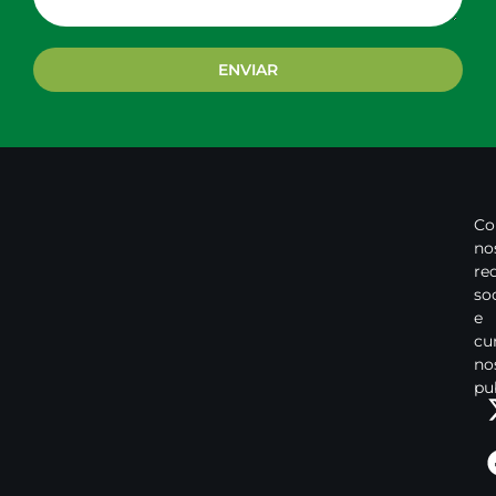
ENVIAR
Co
no
re
so
e
cu
no
pu