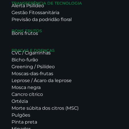
TRANSFERÊNCIA DE TECNOLOGIA
Alerta Psilídeo
Gestão Fitossanitária
Previsão da podridão floral
BONS FRUTOS
Bons frutos
PRAGAS E DOENÇAS
CVC / Cigarrinhas
Bicho-furão
Greening / Psilídeo
Moscas-das-frutas
Leprose / Ácaro da leprose
Mosca negra
Cancro cítrico
Ortézia
Morte súbita dos citros (MSC)
Pulgões
Pinta preta
Minador