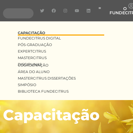
O
FUNDECIT
Pragas e Doenças
Pesquisa e Desenvolv
Transferência de Tecnologia
CAPACITAÇÃO
FUNDECITRUS DIGITAL
PÓS-GRADUAÇÃO
EXPERTCITRUS
MASTERCITRUS
DISCIPLINAS
COORDENAÇÃO
ÁREA DO ALUNO
MASTERCITRUS DISSERTAÇÕES
SIMPÓSIO
BIBLIOTECA FUNDECITRUS
Capacitação