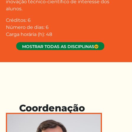
inovação técnico-científico de interesse dos
alunos.
Créditos: 6
Número de dias: 6
Carga horária (h): 48
MOSTRAR TODAS AS DISCIPLINAS
Coordenação