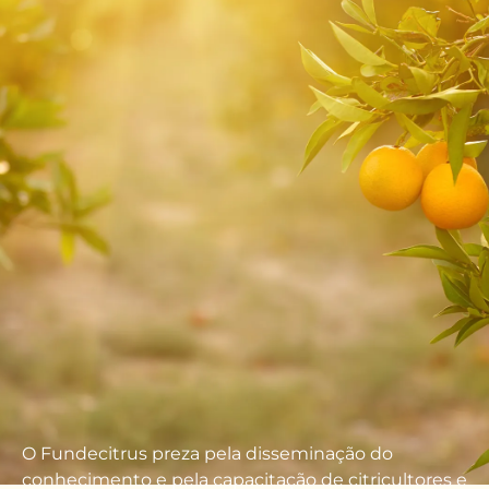
O Fundecitrus preza pela disseminação
do
conhecimento e
pela
capacitação
de
citricultores e