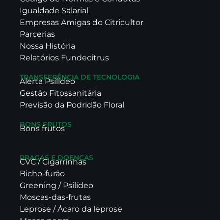
Igualdade Salarial
Empresas Amigas do Citricultor
Parcerias
Nossa História
Relatórios Fundecitrus
TRANSFERÊNCIA DE TECNOLOGIA
Alerta Psilídeo
Gestão Fitossanitária
Previsão da Podridão Floral
BONS FRUTOS
Bons frutos
PRAGAS E DOENÇAS
CVC / Cigarrinhas
Bicho-furão
Greening / Psilídeo
Moscas-das-frutas
Leprose / Ácaro da leprose