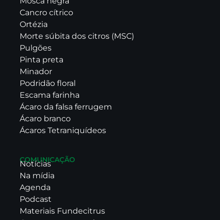
Mosca negra
Cancro cítrico
Ortézia
Morte súbita dos citros (MSC)
Pulgões
Pinta preta
Minador
Podridão floral
Escama farinha
Ácaro da falsa ferrugem
Ácaro branco
Ácaros Tetraniquídeos
COMUNICAÇÃO
Notícias
Na mídia
Agenda
Podcast
Materiais Fundecitrus