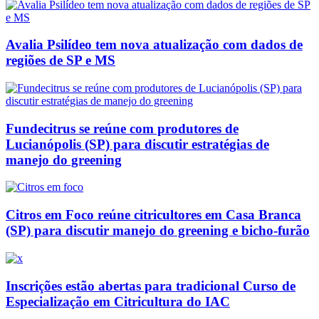
Avalia Psilídeo tem nova atualização com dados de
regiões de SP e MS
Fundecitrus se reúne com produtores de
Lucianópolis (SP) para discutir estratégias de
manejo do greening
Citros em Foco reúne citricultores em Casa Branca
(SP) para discutir manejo do greening e bicho-furão
Inscrições estão abertas para tradicional Curso de
Especialização em Citricultura do IAC