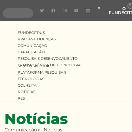
O
FUNDECIT
Pragas e Doenças
Pesquisa e Desenvolv
Transferência de Tecnologia
FUNDECITRUS
PRAGAS E DOENÇAS
COMUNICAÇÃO
CAPACITAÇÃO
PESQUISA E DESENVOLVIMENTO
TRANSFERÊNCIA DE TECNOLOGIA
SUSTENTABILIDADE
PLATAFORMA PESQUISAR
TECNOLOGIAS
COLHEITA
NOTÍCIAS
PES
Notícias
Comunicação
Notícias