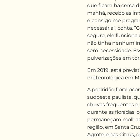
que ficam há cerca de
manhã, recebo as inf
e consigo me progra
necessária”, conta. 
seguro, ele funciona 
não tinha nenhum in
sem necessidade. Esse
pulverizações em tor
Em 2019, está previs
meteorológica em Mon
A podridão floral oc
sudoeste paulista, 
chuvas frequentes e
durante as floradas, 
permaneçam molhada
região, em Santa Cruz
Agroterenas Citrus, q