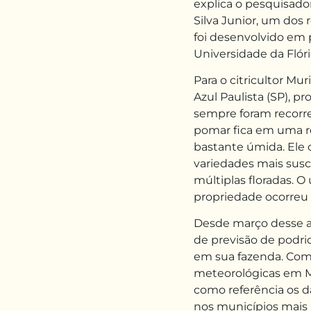
explica o pesquisado
Silva Junior, um dos
foi desenvolvido em 
Universidade da Flóri
Para o citricultor Mu
Azul Paulista (SP), p
sempre foram recorr
pomar fica em uma re
bastante úmida. Ele c
variedades mais susc
múltiplas floradas. O
propriedade ocorreu 
Desde março desse an
de previsão de podrid
em sua fazenda. Com
meteorológicas em Mo
como referência os d
nos municípios mais