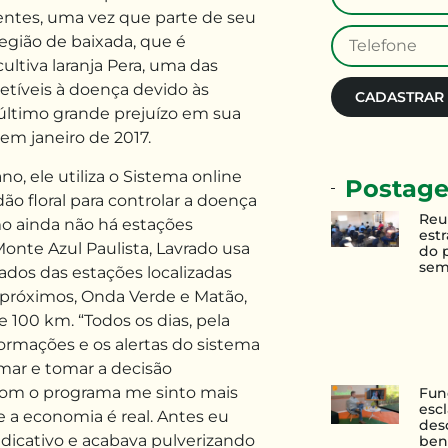
entes, uma vez que parte de seu
gião de baixada, que é
ultiva laranja Pera, uma das
etíveis à doença devido às
CADASTRAR
 último grande prejuízo em sua
em janeiro de 2017.
o, ele utiliza o Sistema online
Postage
ão floral para controlar a doença
Reu
o ainda não há estações
estr
nte Azul Paulista, Lavrado usa
do 
sem
ados das estações localizadas
 próximos, Onda Verde e Matão,
 100 km. “Todos os dias, pela
ormações e os alertas do sistema
mar e tomar a decisão
“Com o programa me sinto mais
Fun
esc
e a economia é real. Antes eu
des
dicativo e acabava pulverizando
ben