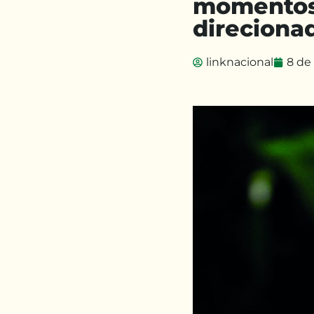
momentos 
direcionad
linknacional
8 de