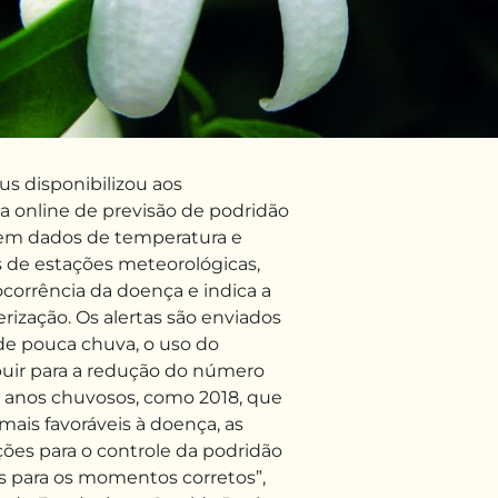
us disponibilizou aos
ma online de previsão de podridão
 em dados de temperatura e
de estações meteorológicas,
ocorrência da doença e indica a
rização. Os alertas são enviados
 de pouca chuva, o uso do
buir para a redução do número
 anos chuvosos, como 2018, que
ais favoráveis à doença, as
ções para o controle da podridão
as para os momentos corretos”,