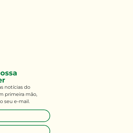
ossa
er
às
notícias do
m primeira mão
,
o seu e-mail
.