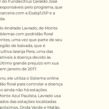
r do Fundecitrus Geraldo José
 responsáveis pelo programa, que
parceria com a Esalq/USP e a
da.
rilo Andrade Lavrado, de Monte
roblemas com podridão floral
entes, uma vez que parte de seu
gião de baixada, que é
ultiva laranja Pera, uma das
etíveis à doença devido às
 último grande prejuízo em sua
em janeiro de 2017.
o, ele utiliza o Sistema online
ão floral para controlar a doença
o ainda não há estações
nte Azul Paulista, Lavrado usa
ados das estações localizadas
 próximos, Onda Verde e Matão,