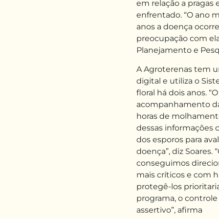
em relação a pragas 
enfrentado. “O ano ma
anos a doença ocorr
preocupação com ela”
Planejamento e Pesqu
A Agroterenas tem u
digital e utiliza o S
floral há dois anos. “
acompanhamento das 
horas de molhament
dessas informações 
dos esporos para aval
doença”, diz Soares.
conseguimos direcion
mais críticos e com h
protegê-los priorita
programa, o controle
assertivo”, afirma