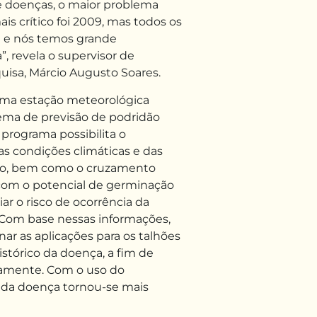
e doenças, o maior problema
is crítico foi 2009, mas todos os
e e nós temos grande
, revela o supervisor de
isa, Márcio Augusto Soares.
ma estação meteorológica
istema de previsão de podridão
O programa possibilita o
condições climáticas e das
o, bem como o cruzamento
com o potencial de germinação
iar o risco de ocorrência da
 “Com base nessas informações,
ar as aplicações para os talhões
istórico da doença, a fim de
riamente. Com o uso do
 da doença tornou-se mais