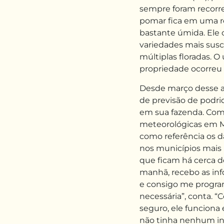
sempre foram recorr
pomar fica em uma re
bastante úmida. Ele c
variedades mais susc
múltiplas floradas. O
propriedade ocorreu 
Desde março desse an
de previsão de podrid
em sua fazenda. Com
meteorológicas em Mo
como referência os d
nos municípios mais
que ficam há cerca de
manhã, recebo as inf
e consigo me progra
necessária”, conta. 
seguro, ele funciona 
não tinha nenhum in