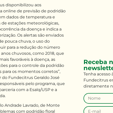
us disponibilizou aos
ma online de previsão de podridão
 em dados de temperatura e
de estações meteorológicas,
ocorrência da doença e indica a
rização. Os alertas são enviados
 de pouca chuva, o uso do
buir para a redução do número
 anos chuvosos, como 2018, que
ais favoráveis à doença, as
Receba n
ções para o controle da podridão
newslett
as para os momentos corretos”,
Tenha
acesso 
r do Fundecitrus Geraldo José
Fundecitrus e
 responsáveis pelo programa, que
diretamente n
parceria com a Esalq/USP e a
da.
rilo Andrade Lavrado, de Monte
roblemas com podridão floral