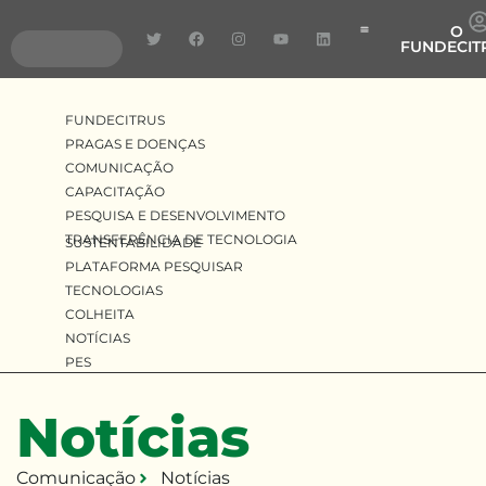
O
FUNDECIT
Pragas e Doenças
Pesquisa e Desenvolv
Transferência de Tecnologia
FUNDECITRUS
PRAGAS E DOENÇAS
COMUNICAÇÃO
CAPACITAÇÃO
PESQUISA E DESENVOLVIMENTO
TRANSFERÊNCIA DE TECNOLOGIA
SUSTENTABILIDADE
PLATAFORMA PESQUISAR
TECNOLOGIAS
COLHEITA
NOTÍCIAS
PES
Notícias
Comunicação
Notícias