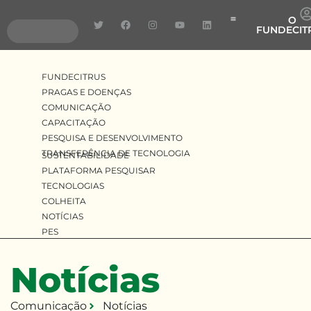
O
FUNDECIT
Pragas e Doenças
Pesquisa e Desenvolv
Transferência de Tecnologia
FUNDECITRUS
PRAGAS E DOENÇAS
COMUNICAÇÃO
CAPACITAÇÃO
PESQUISA E DESENVOLVIMENTO
TRANSFERÊNCIA DE TECNOLOGIA
SUSTENTABILIDADE
PLATAFORMA PESQUISAR
TECNOLOGIAS
COLHEITA
NOTÍCIAS
PES
Notícias
Comunicação
Notícias