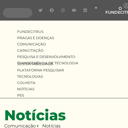
O
FUNDECIT
Pragas e Doenças
Pesquisa e Desenvolv
Transferência de Tecnologia
FUNDECITRUS
PRAGAS E DOENÇAS
COMUNICAÇÃO
CAPACITAÇÃO
PESQUISA E DESENVOLVIMENTO
TRANSFERÊNCIA DE TECNOLOGIA
SUSTENTABILIDADE
PLATAFORMA PESQUISAR
TECNOLOGIAS
COLHEITA
NOTÍCIAS
PES
Notícias
Comunicação
Notícias