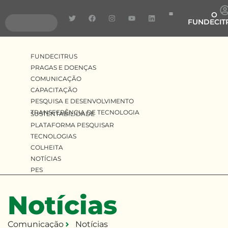
O
FUNDECIT
Pragas e Doenças
Pesquisa e Desenvolv
Transferência de Tecnologia
FUNDECITRUS
PRAGAS E DOENÇAS
COMUNICAÇÃO
CAPACITAÇÃO
PESQUISA E DESENVOLVIMENTO
TRANSFERÊNCIA DE TECNOLOGIA
SUSTENTABILIDADE
PLATAFORMA PESQUISAR
TECNOLOGIAS
COLHEITA
NOTÍCIAS
PES
Notícias
Comunicação
Notícias