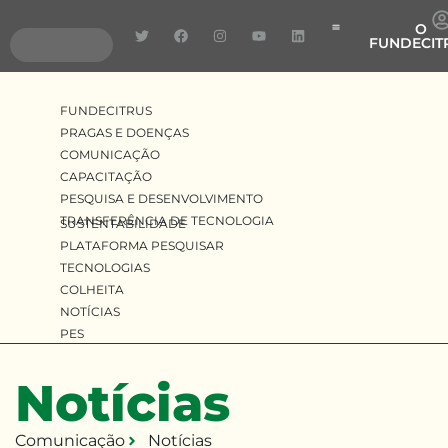
O
FUNDECIT
Pragas e Doenças
Pesquisa e Desenvolv
Transferência de Tecnologia
FUNDECITRUS
PRAGAS E DOENÇAS
COMUNICAÇÃO
CAPACITAÇÃO
PESQUISA E DESENVOLVIMENTO
TRANSFERÊNCIA DE TECNOLOGIA
SUSTENTABILIDADE
PLATAFORMA PESQUISAR
TECNOLOGIAS
COLHEITA
NOTÍCIAS
PES
Notícias
Comunicação
Notícias