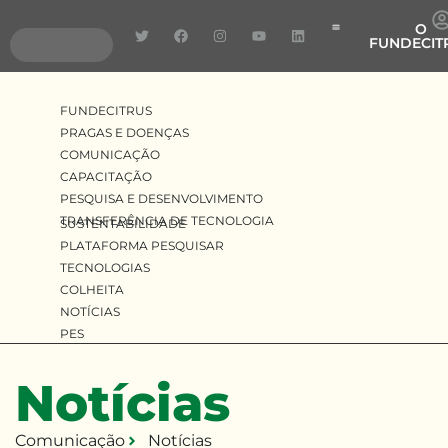
O
FUNDECIT
Pragas e Doenças
Pesquisa e Desenvolv
Transferência de Tecnologia
FUNDECITRUS
PRAGAS E DOENÇAS
COMUNICAÇÃO
CAPACITAÇÃO
PESQUISA E DESENVOLVIMENTO
TRANSFERÊNCIA DE TECNOLOGIA
SUSTENTABILIDADE
PLATAFORMA PESQUISAR
TECNOLOGIAS
COLHEITA
NOTÍCIAS
PES
Notícias
Comunicação
Notícias