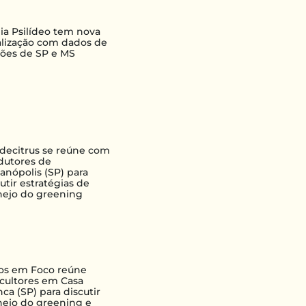
lia Psilídeo tem nova
alização com dados de
iões de SP e MS
decitrus se reúne com
dutores de
ianópolis (SP) para
utir estratégias de
ejo do greening
ros em Foco reúne
ricultores em Casa
ca (SP) para discutir
ejo do greening e