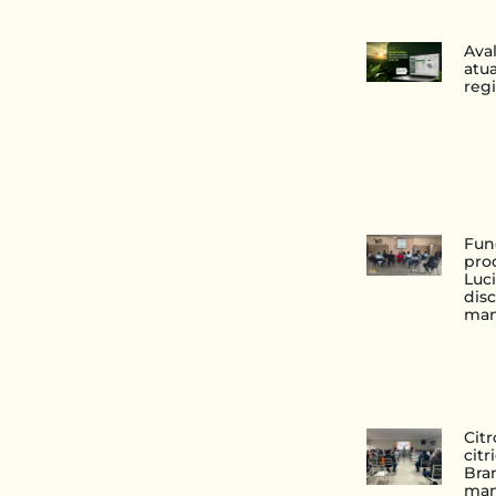
Ava
atu
reg
Fun
pro
Luc
disc
man
Cit
cit
Bran
man