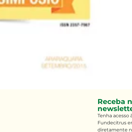
Receba n
newslett
Tenha
acesso 
Fundecitrus e
diretamente n