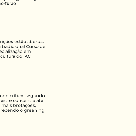
ho-furão
crições estão abertas
 tradicional Curso de
ecialização em
icultura do IAC
íodo crítico: segundo
estre concentra até
 mais brotações,
orecendo o greening