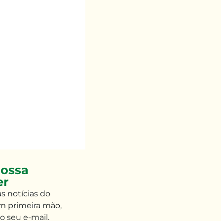
ossa
er
às
notícias do
m primeira mão
,
o seu e-mail
.