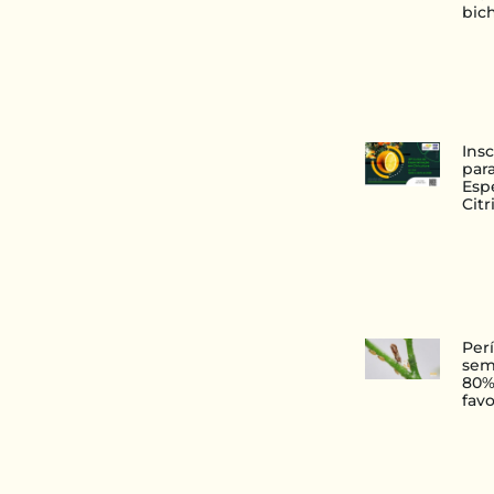
bic
Ins
para
Esp
Citr
Per
sem
80%
fav