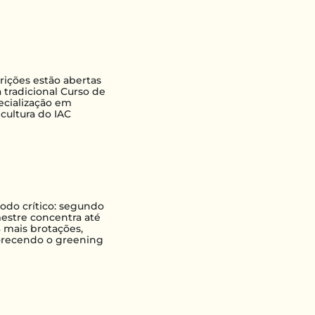
crições estão abertas
 tradicional Curso de
ecialização em
icultura do IAC
íodo crítico: segundo
estre concentra até
 mais brotações,
orecendo o greening