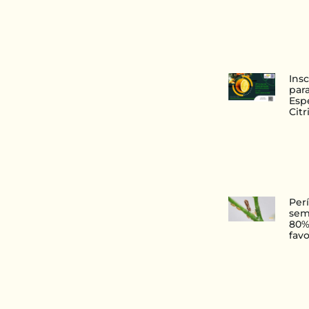
Ins
para
Esp
Citr
Per
sem
80%
fav