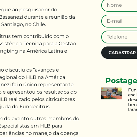
tregue ao pesquisador do
assanezi durante a reunião da
Santiago, no Chile.
itrus tem contribuído com o
sistência Técnica para a Gestão
ngbing na América Latina e
CADASTRAR
o discutiu os “avanços e
regional do HLB na América
Postage
anezi foi o único representante
Fun
ro e apresentou os resultados do
esc
B realizado pelos citricultores
des
ben
juda do Fundecitrus.
lara
m do evento outros membros do
specialistas em HLB para
xperiências no manejo da doença