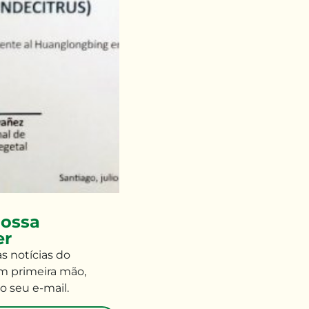
ossa
er
às
notícias do
m primeira mão
,
o seu e-mail
.