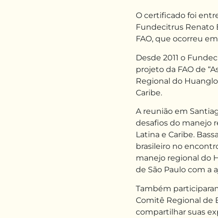
O certificado foi en
Fundecitrus Renato B
FAO, que ocorreu em 
Desde 2011 o Fundec
projeto da FAO de “As
Regional do Huanglo
Caribe.
A reunião em Santiag
desafios do manejo 
Latina e Caribe. Bass
brasileiro no encont
manejo regional do HL
de São Paulo com a a
Também participara
Comitê Regional de E
compartilhar suas e