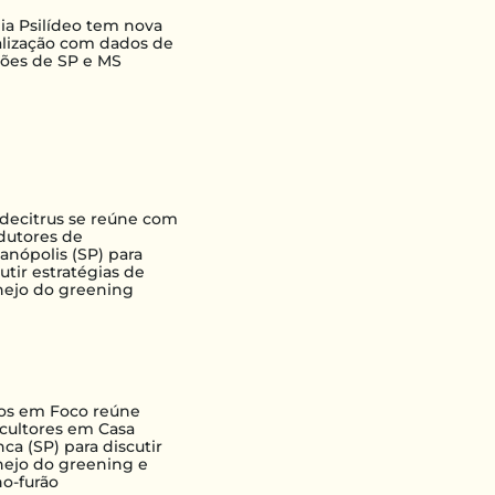
lia Psilídeo tem nova
alização com dados de
iões de SP e MS
decitrus se reúne com
dutores de
ianópolis (SP) para
utir estratégias de
ejo do greening
ros em Foco reúne
ricultores em Casa
ca (SP) para discutir
ejo do greening e
ho-furão