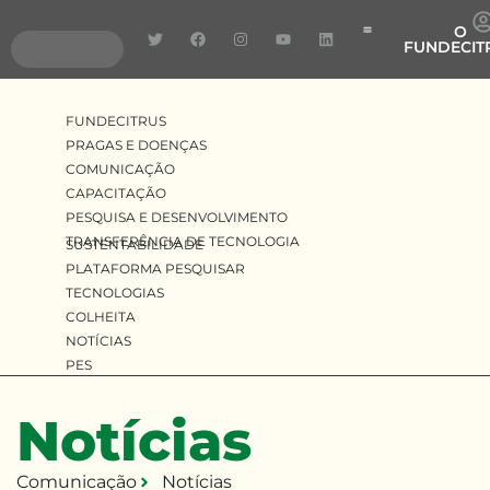
O
FUNDECIT
Pragas e Doenças
Pesquisa e Desenvolv
Transferência de Tecnologia
FUNDECITRUS
PRAGAS E DOENÇAS
COMUNICAÇÃO
CAPACITAÇÃO
PESQUISA E DESENVOLVIMENTO
TRANSFERÊNCIA DE TECNOLOGIA
SUSTENTABILIDADE
PLATAFORMA PESQUISAR
TECNOLOGIAS
COLHEITA
NOTÍCIAS
PES
Notícias
Comunicação
Notícias