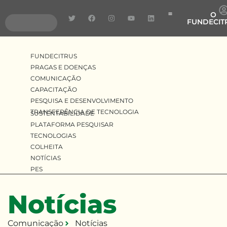
O
FUNDECIT
Pragas e Doenças
Pesquisa e Desenvolv
Transferência de Tecnologia
FUNDECITRUS
PRAGAS E DOENÇAS
COMUNICAÇÃO
CAPACITAÇÃO
PESQUISA E DESENVOLVIMENTO
TRANSFERÊNCIA DE TECNOLOGIA
SUSTENTABILIDADE
PLATAFORMA PESQUISAR
TECNOLOGIAS
COLHEITA
NOTÍCIAS
PES
Notícias
Comunicação
Notícias