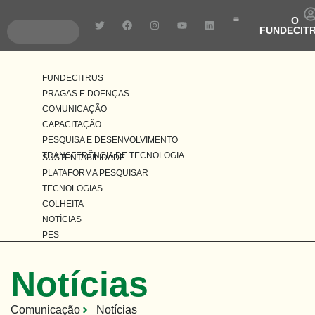
O
FUNDECIT
Pragas e Doenças
Pesquisa e Desenvolvim
Transferência de Tecnologia
FUNDECITRUS
PRAGAS E DOENÇAS
COMUNICAÇÃO
CAPACITAÇÃO
PESQUISA E DESENVOLVIMENTO
TRANSFERÊNCIA DE TECNOLOGIA
SUSTENTABILIDADE
PLATAFORMA PESQUISAR
TECNOLOGIAS
COLHEITA
NOTÍCIAS
PES
Notícias
Comunicação
Notícias