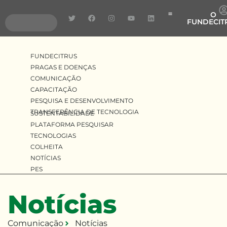
O
FUNDECIT
Pragas e Doenças
Pesquisa e Desenvolv
Transferência de Tecnologia
FUNDECITRUS
PRAGAS E DOENÇAS
COMUNICAÇÃO
CAPACITAÇÃO
PESQUISA E DESENVOLVIMENTO
TRANSFERÊNCIA DE TECNOLOGIA
SUSTENTABILIDADE
PLATAFORMA PESQUISAR
TECNOLOGIAS
COLHEITA
NOTÍCIAS
PES
Notícias
Comunicação
Notícias