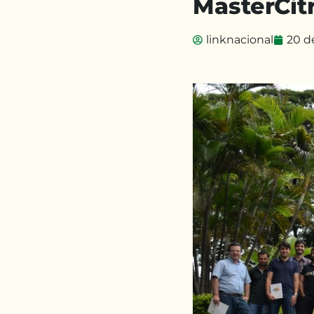
MasterCit
linknacional
20 d