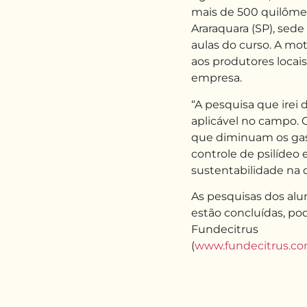
mais de 500 quilôme
Araraquara (SP), sede 
aulas do curso. A mot
aos produtores locai
empresa.
“A pesquisa que irei 
aplicável no campo. O
que diminuam os gas
controle de psilídeo
sustentabilidade na ci
As pesquisas dos alu
estão concluídas, po
Fundecitrus
(
www.fundecitrus.com