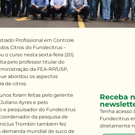
trado Profissional em Controle
dos Citros do Fundecitrus –
o curso nesta sexta-feira (20).
eita pelo professor titular do
ministração da FEA-RP/USP,
que abordou os aspectos
a de citros.
lunos foram feitas pelo gerente
Receba n
Juliano Ayres e pelo
newslett
o e pesquisador do Fundecitrus
Tenha
acesso 
 coordenador da pesquisa de
Fundecitrus e
Vinícius Trombin também fez
diretamente n
a demanda mundial de suco de