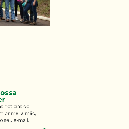
ossa
er
às
notícias do
m primeira mão
,
o seu e-mail
.