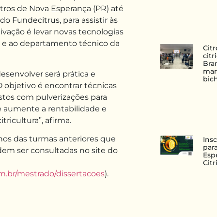
tros de Nova Esperança (PR) até
do Fundecitrus, para assistir às
ivação é levar novas tecnologias
s e ao departamento técnico da
Cit
cit
Bran
man
desenvolver será prática e
bic
 objetivo é encontrar técnicas
tos com pulverizações para
 e aumente a rentabilidade e
tricultura”, afirma.
nos das turmas anteriores que
Ins
para
dem ser consultadas no site do
Esp
Citr
.br/mestrado/dissertacoes
).