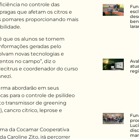
ciência no controle das
Fun
esc
pragas que afetam os citros e
des
s pomares proporcionando mais
ben
lara
ilidade.
 é que os alunos se tornem
informações geradas pelo
olvam novas tecnologias e
entos no campo”, diz o
Ava
atu
ecitrus e coordenador do curso
reg
nezi.
turma abordarão em seus
cas para o controle de psilídeo
to transmissor de greening
cancro cítrico, leprose e
Fun
pro
Luc
oma da Cocamar Cooperativa
disc
man
a Caroline Zito, irá percorrer