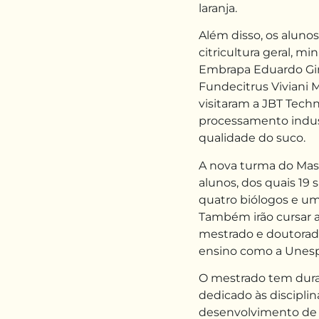
laranja.
Além disso, os alunos
citricultura geral, m
Embrapa Eduardo Gir
Fundecitrus Viviani 
visitaram a JBT Tech
processamento industr
qualidade do suco.
A nova turma do Mas
alunos, dos quais 19
quatro biólogos e u
Também irão cursar a
mestrado e doutorado
ensino como a Unes
O mestrado tem duraç
dedicado às disciplin
desenvolvimento de