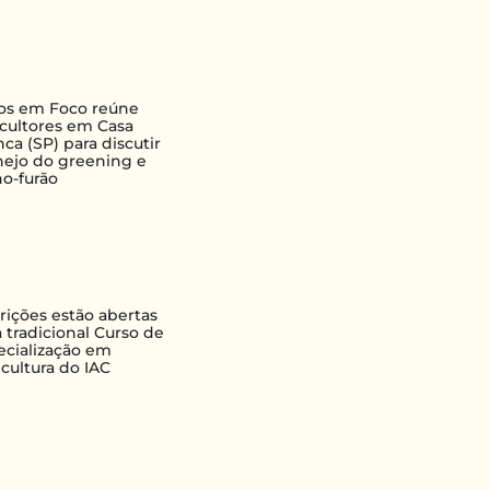
ros em Foco reúne
ricultores em Casa
ca (SP) para discutir
ejo do greening e
ho-furão
crições estão abertas
 tradicional Curso de
ecialização em
icultura do IAC