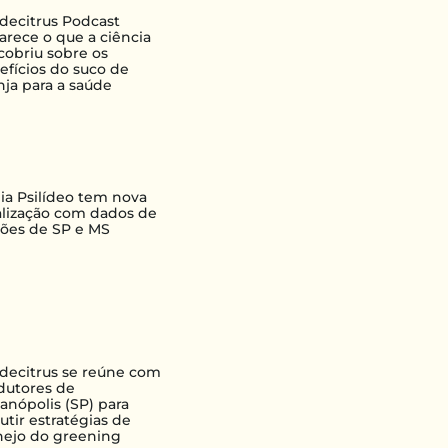
decitrus Podcast
larece o que a ciência
cobriu sobre os
efícios do suco de
nja para a saúde
lia Psilídeo tem nova
alização com dados de
iões de SP e MS
decitrus se reúne com
dutores de
ianópolis (SP) para
utir estratégias de
ejo do greening