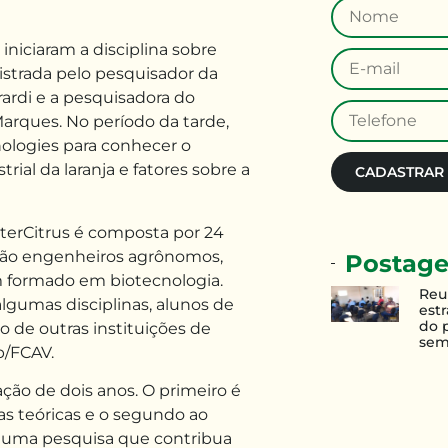
 iniciaram a disciplina sobre
inistrada pelo pesquisador da
ardi e a pesquisadora do
Marques. No período da tarde,
nologies para conhecer o
ial da laranja e fatores sobre a
CADASTRAR
terCitrus é composta por 24
 são engenheiros agrônomos,
Postage
m formado em biotecnologia.
Reu
lgumas disciplinas, alunos de
estr
do 
 de outras instituições de
sem
p/FCAV.
ão de dois anos. O primeiro é
as teóricas e o segundo ao
 uma pesquisa que contribua