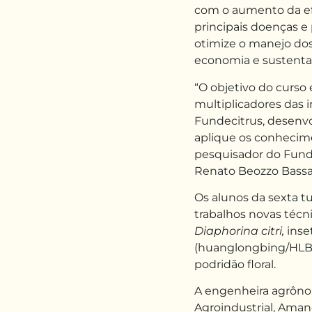
com o aumento da efi
principais doenças e 
otimize o manejo do
economia e sustentab
“O objetivo do curso
multiplicadores das 
Fundecitrus, desenv
aplique os conhecim
pesquisador do Fund
Renato Beozzo Bassa
Os alunos da sexta 
trabalhos novas técni
Diaphorina citri,
inse
(huanglongbing/HLB), 
podridão floral.
A engenheira agrôn
Agroindustrial, Amand