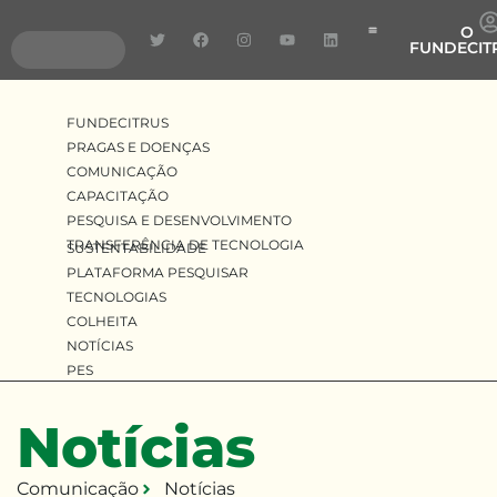
O
FUNDECIT
Pragas e Doenças
Pesquisa e Desenvolv
Transferência de Tecnologia
FUNDECITRUS
PRAGAS E DOENÇAS
COMUNICAÇÃO
CAPACITAÇÃO
PESQUISA E DESENVOLVIMENTO
TRANSFERÊNCIA DE TECNOLOGIA
SUSTENTABILIDADE
PLATAFORMA PESQUISAR
TECNOLOGIAS
COLHEITA
NOTÍCIAS
PES
Notícias
Comunicação
Notícias