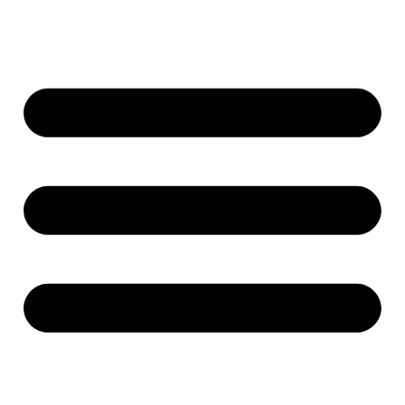
Ir
para
o
conteúdo