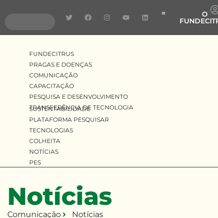
O
FUNDECIT
Pragas e Doenças
Pesquisa e Desenvolv
Transferência de Tecnologia
FUNDECITRUS
PRAGAS E DOENÇAS
COMUNICAÇÃO
CAPACITAÇÃO
PESQUISA E DESENVOLVIMENTO
TRANSFERÊNCIA DE TECNOLOGIA
SUSTENTABILIDADE
PLATAFORMA PESQUISAR
TECNOLOGIAS
COLHEITA
NOTÍCIAS
PES
Notícias
Comunicação
Notícias