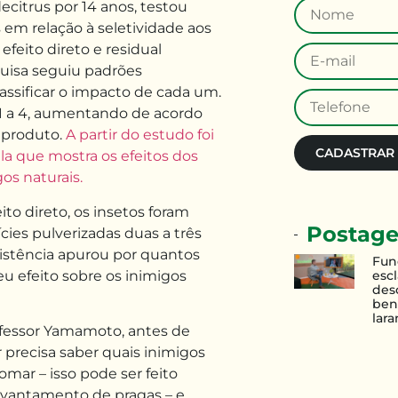
citrus por 14 anos, testou
em relação à seletividade aos
efeito direto e residual
quisa seguiu padrões
lassificar o impacto de cada um.
 1 a 4, aumentando de acordo
 produto.
A partir do estudo foi
CADASTRAR
a que mostra os efeitos dos
gos naturais.
ito direto, os insetos foram
Postage
cies pulverizadas duas a três
sistência apurou por quantos
Fun
eu efeito sobre os inimigos
esc
des
ben
lara
fessor Yamamoto, antes de
r precisa saber quais inimigos
mar – isso pode ser feito
vantamento de pragas – e