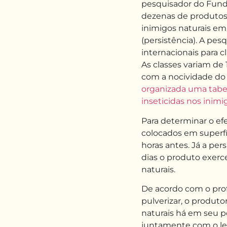
pesquisador do Funde
dezenas de produtos 
inimigos naturais em 
(persistência). A pes
internacionais para c
As classes variam de
com a nocividade do
organizada uma tabel
inseticidas nos inimi
Para determinar o efe
colocados em superfí
horas antes. Já a per
dias o produto exerc
naturais.
De acordo com o pro
pulverizar, o produto
naturais há em seu po
juntamente com o le