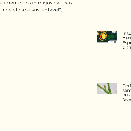
ecimento dos inimigos naturais
tripé eficaz e sustentável”,
Ins
para
Esp
Citr
Per
sem
80%
fav