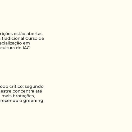
crições estão abertas
 tradicional Curso de
ecialização em
icultura do IAC
íodo crítico: segundo
estre concentra até
 mais brotações,
orecendo o greening