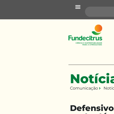
Pragas e Doenças
Pesquisa e Desenvolvimento
Transferência de Tecnologia
Notíci
Comunicação
Notíc
Defensivo