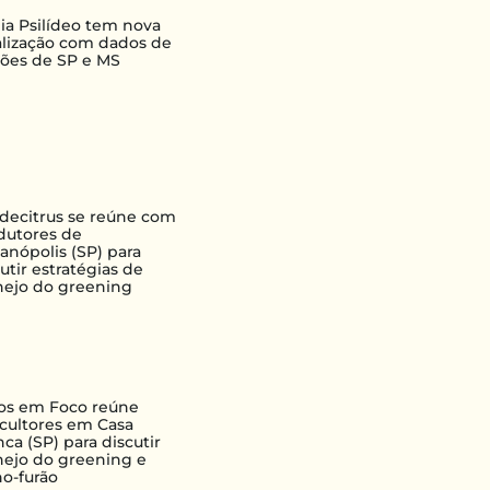
lia Psilídeo tem nova
alização com dados de
iões de SP e MS
decitrus se reúne com
dutores de
ianópolis (SP) para
utir estratégias de
ejo do greening
ros em Foco reúne
ricultores em Casa
ca (SP) para discutir
ejo do greening e
ho-furão