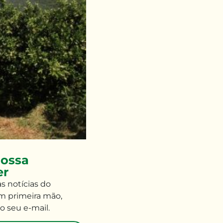
ossa
er
às
notícias do
m primeira mão
,
o seu e-mail
.