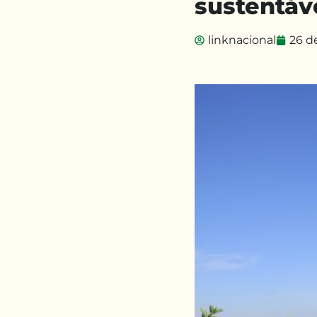
sustentáv
linknacional
26 d