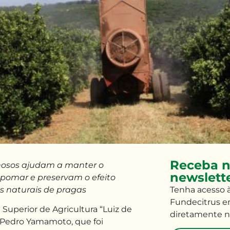
Receba n
osos ajudam a manter o
newslett
o pomar e preservam o efeito
s naturais de pragas
Tenha
acesso 
Fundecitrus e
 Superior de Agricultura “Luiz de
diretamente n
 Pedro Yamamoto, que foi