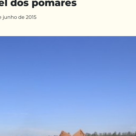
el dos pomares
e junho de 2015