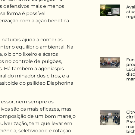
os defensivos mais e menos
Ava
atu
ssa forma é possível
reg
verização com a ação benéfica
 naturais ajuda a conter as
nter o equilíbrio ambiental. Na
a, o bicho lixeiro e ácaros
Fun
os no controle de pulgões,
pro
s. Há também a ageniaspis
Luc
disc
ural do minador dos citros, e a
man
rasitoide do psilídeo Diaphorina
fessor, nem sempre os
ivos são os mais eficazes, mas
Cit
 composição de um bom manejo
cit
Bran
ulverização, tem que levar em
man
iciência, seletividade e rotação
bic