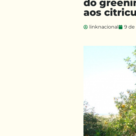
do greeni
aos citric
linknacional
9 de