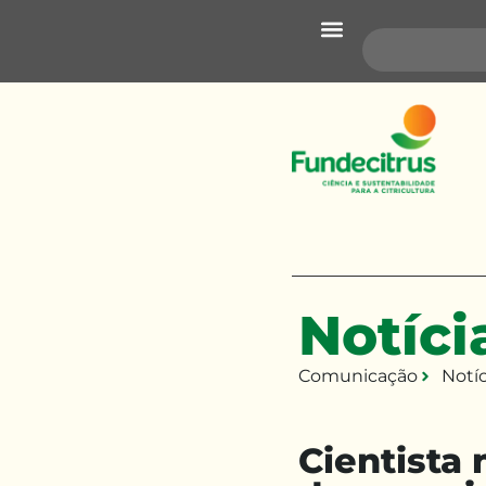
Pragas e Doenças
Pesquisa e Desenvolvimento
Transferência de Tecnologia
Notíci
Comunicação
Notíc
Cientista