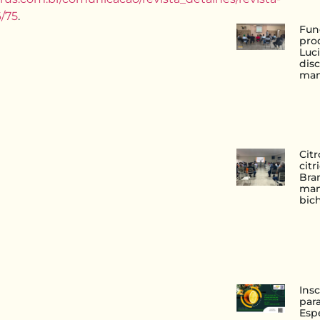
6/75
.
Fun
pro
Luc
disc
man
Cit
cit
Bran
man
bic
Ins
para
Esp