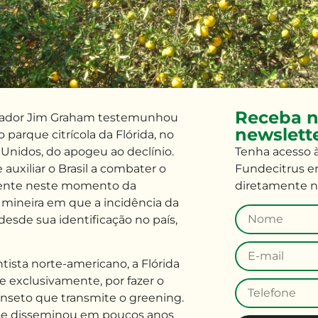
Receba n
isador Jim Graham testemunhou
newslett
o par­que citrícola da Flórida, no
 Unidos, do apogeu ao declínio.
Tenha
acesso 
auxiliar o Brasil a combater o
Fundecitrus e
mente neste momento da
diretamente n
 e mineira em que a incidência da
desde sua identificação no país,
ista norte-americano, a Flóri­da
 e exclusi­vamente, por fazer o
 inseto que transmite o greening.
 se disseminou em poucos anos