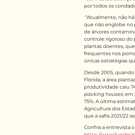
por todos os condados
“Atualmente, não há 
que não englobe no 
de árvores conta­mi
controle rigoroso do 
plantas doentes, qu
frequentes nos pomar
únicas estratégias qu
Desde 2005, quando o
Flórida, a área plant
produtividade caiu 74
packing houses
; em
75%. A última estim
Agricul­tura dos Esta
que a safra 2021/22 s
Confira a entrevista 
https://www.fundecit