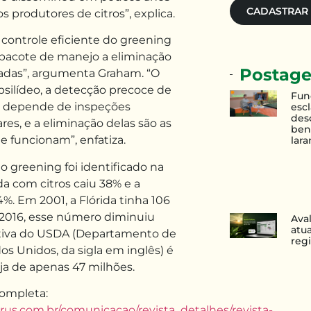
CADASTRAR
 produtores de citros”, explica.
con­trole eficiente do greening
pacote de mane­jo a eliminação
Postage
nadas”, argumenta Graham. “O
psilídeo, a detecção precoce de
Fun
e depende de inspeções
esc
des
es, e a eliminação delas são as
ben
e funcionam”, enfatiza.
lara
 greening foi identificado na
ada com citros caiu 38% e a
%. Em 2001, a Flórida tinha 106
 2016, esse número diminuiu
Ava
atu
ativa do USDA (Departamento de
reg
dos Unidos, da sigla em inglês) é
eja de apenas 47 milhões.
completa:
rus.com.br/comunicacao/revista_detalhes/revista-