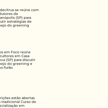
decitrus se reúne com
dutores de
ianópolis (SP) para
utir estratégias de
ejo do greening
ros em Foco reúne
ricultores em Casa
ca (SP) para discutir
ejo do greening e
ho-furão
crições estão abertas
 tradicional Curso de
ecialização em