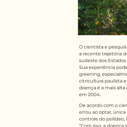
O cientista e pesqu
a recente trajetória d
sudes­te dos Estados
Sua experiência pode 
greening, especial
citricultura paulista
doença é a mais alta 
em 2004.
De acordo com o cient
errou ao optar, única
controle do psilídeo,
“Com isso, a doença