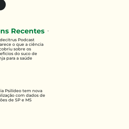
ns Recentes
decitrus Podcast
larece o que a ciência
cobriu sobre os
efícios do suco de
nja para a saúde
lia Psilídeo tem nova
alização com dados de
iões de SP e MS