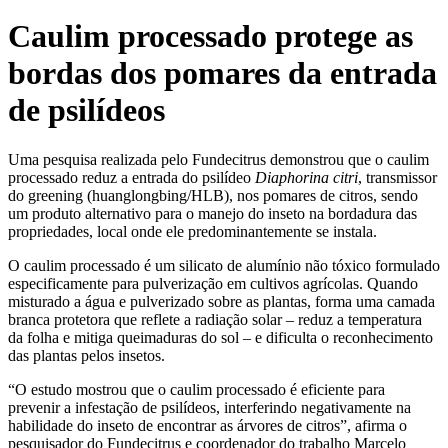
Caulim processado protege as
bordas dos pomares da entrada
de psilídeos
Uma pesquisa realizada pelo Fundecitrus demonstrou que o caulim
processado reduz a entrada do psilídeo
Diaphorina citri
, transmissor
do greening (huanglongbing/HLB), nos pomares de citros, sendo
um produto alternativo para o manejo do inseto na bordadura das
propriedades, local onde ele predominantemente se instala.
O caulim processado é um silicato de alumínio não tóxico formulado
especificamente para pulverização em cultivos agrícolas. Quando
misturado a água e pulverizado sobre as plantas, forma uma camada
branca protetora que reflete a radiação solar – reduz a temperatura
da folha e mitiga queimaduras do sol – e dificulta o reconhecimento
das plantas pelos insetos.
“O estudo mostrou que o caulim processado é eficiente para
prevenir a infestação de psilídeos, interferindo negativamente na
habilidade do inseto de encontrar as árvores de citros”, afirma o
pesquisador do Fundecitrus e coordenador do trabalho Marcelo