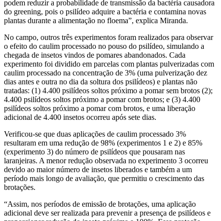
podem reduzir a probabilidade de transmissão da bactéria causadora
do greening, pois o psilídeo adquire a bactéria e contamina novas
plantas durante a alimentação no floema”, explica Miranda.
No campo, outros três experimentos foram realizados para observar
o efeito do caulim processado no pouso do psilídeo, simulando a
chegada de insetos vindos de pomares abandonados. Cada
experimento foi dividido em parcelas com plantas pulverizadas com
caulim processado na concentração de 3% (uma pulverização dez
dias antes e outra no dia da soltura dos psilídeos) e plantas não
tratadas: (1) 4.400 psilídeos soltos próximo a pomar sem brotos (2);
4.400 psilídeos soltos próximo a pomar com brotos; e (3) 4.400
psilídeos soltos próximo a pomar com brotos, e uma liberação
adicional de 4.400 insetos ocorreu após sete dias.
Verificou-se que duas aplicações de caulim processado 3%
resultaram em uma redução de 98% (experimentos 1 e 2) e 85%
(experimento 3) do número de psilídeos que pousaram nas
laranjeiras. A menor redução observada no experimento 3 ocorreu
devido ao maior número de insetos liberados e também a um
período mais longo de avaliação, que permitiu o crescimento das
brotações.
“Assim, nos períodos de emissão de brotações, uma aplicação
adicional deve ser realizada para prevenir a presença de psilídeos e