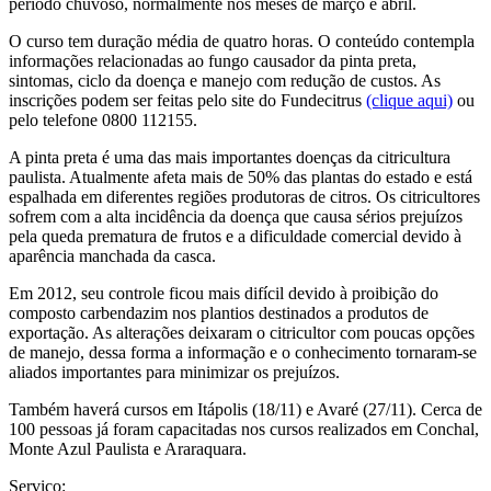
período chuvoso, normalmente nos meses de março e abril.
O curso tem duração média de quatro horas. O conteúdo contempla
informações relacionadas ao fungo causador da pinta preta,
sintomas, ciclo da doença e manejo com redução de custos. As
inscrições podem ser feitas pelo site do Fundecitrus
(clique aqui)
ou
pelo telefone 0800 112155.
A pinta preta é uma das mais importantes doenças da citricultura
paulista. Atualmente afeta mais de 50% das plantas do estado e está
espalhada em diferentes regiões produtoras de citros. Os citricultores
sofrem com a alta incidência da doença que causa sérios prejuízos
pela queda prematura de frutos e a dificuldade comercial devido à
aparência manchada da casca.
Em 2012, seu controle ficou mais difícil devido à proibição do
composto carbendazim nos plantios destinados a produtos de
exportação. As alterações deixaram o citricultor com poucas opções
de manejo, dessa forma a informação e o conhecimento tornaram-se
aliados importantes para minimizar os prejuízos.
Também haverá cursos em Itápolis (18/11) e Avaré (27/11). Cerca de
100 pessoas já foram capacitadas nos cursos realizados em Conchal,
Monte Azul Paulista e Araraquara.
Serviço: