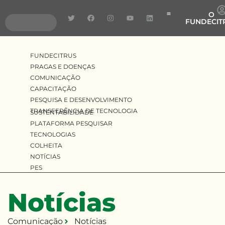
O
FUNDECIT
Pragas e Doenças
Pesquisa e Desenvolv
Transferência de Tecnologia
FUNDECITRUS
PRAGAS E DOENÇAS
COMUNICAÇÃO
CAPACITAÇÃO
PESQUISA E DESENVOLVIMENTO
TRANSFERÊNCIA DE TECNOLOGIA
SUSTENTABILIDADE
PLATAFORMA PESQUISAR
TECNOLOGIAS
COLHEITA
NOTÍCIAS
PES
Notícias
Comunicação
Notícias