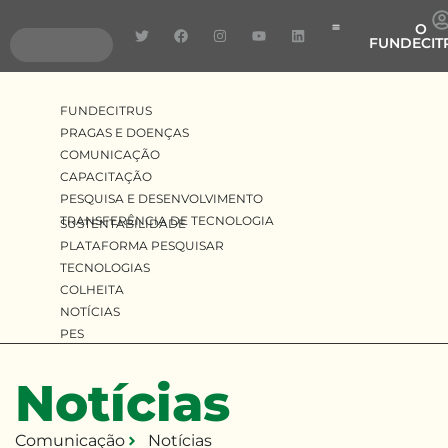
O
FUNDECIT
Pragas e Doenças
Pesquisa e Desenvolv
Transferência de Tecnologia
FUNDECITRUS
PRAGAS E DOENÇAS
COMUNICAÇÃO
CAPACITAÇÃO
PESQUISA E DESENVOLVIMENTO
TRANSFERÊNCIA DE TECNOLOGIA
SUSTENTABILIDADE
PLATAFORMA PESQUISAR
TECNOLOGIAS
COLHEITA
NOTÍCIAS
PES
Notícias
Comunicação
Notícias