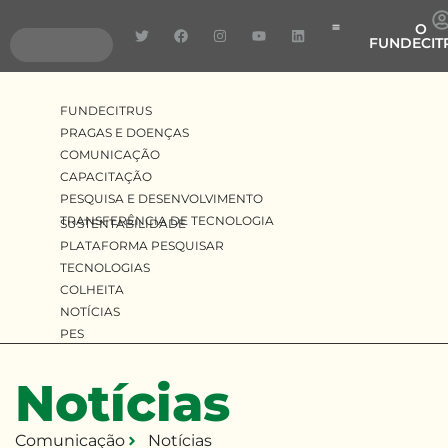
O
FUNDECIT
Pragas e Doenças
Pesquisa e Desenvolv
Transferência de Tecnologia
FUNDECITRUS
PRAGAS E DOENÇAS
COMUNICAÇÃO
CAPACITAÇÃO
PESQUISA E DESENVOLVIMENTO
TRANSFERÊNCIA DE TECNOLOGIA
SUSTENTABILIDADE
PLATAFORMA PESQUISAR
TECNOLOGIAS
COLHEITA
NOTÍCIAS
PES
Notícias
Comunicação
Notícias