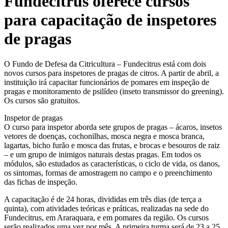
Fundecitrus oferece cursos
para capacitação de inspetores
de pragas
O Fundo de Defesa da Citricultura – Fundecitrus está com dois
novos cursos para inspetores de pragas de citros. A partir de abril, a
instituição irá capacitar funcionários de pomares em inspeção de
pragas e monitoramento de psilídeo (inseto transmissor do greening).
Os cursos são gratuitos.
Inspetor de pragas
O curso para inspetor aborda sete grupos de pragas – ácaros, insetos
vetores de doenças, cochonilhas, mosca negra e mosca branca,
lagartas, bicho furão e mosca das frutas, e brocas e besouros de raiz
– e um grupo de inimigos naturais destas pragas. Em todos os
módulos, são estudados as características, o ciclo de vida, os danos,
os sintomas, formas de amostragem no campo e o preenchimento
das fichas de inspeção.
A capacitação é de 24 horas, divididas em três dias (de terça a
quinta), com atividades teóricas e práticas, realizadas na sede do
Fundecitrus, em Araraquara, e em pomares da região. Os cursos
serão realizados uma vez por mês. A primeira turma será de 23 a 25