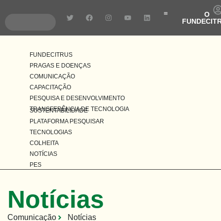
O
FUNDECIT
Pragas e Doenças
Pesquisa e Desenvolvim
Transferência de Tecnologia
FUNDECITRUS
PRAGAS E DOENÇAS
COMUNICAÇÃO
CAPACITAÇÃO
PESQUISA E DESENVOLVIMENTO
TRANSFERÊNCIA DE TECNOLOGIA
SUSTENTABILIDADE
PLATAFORMA PESQUISAR
TECNOLOGIAS
COLHEITA
NOTÍCIAS
PES
Notícias
Comunicação
Notícias